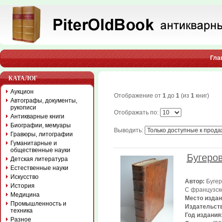
Гла
КАТАЛОГ
Аукцион
Отображение от
1
до
1
(из
1
книг)
Автографы, документы,
рукописи
Отображать по:
Антикварные книги
Биографии, мемуары
Выводить:
Гравюры, литографии
Гуманитарные и
общественные науки
Бугеров
Детская литература
Естественные науки
Искусство
Автор:
Бугер
История
С французско
Медицина
Место изда
Промышленность и
Издательст
техника
Год издания
Разное