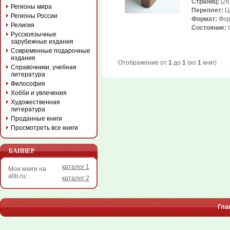
Страниц:
[26]
Регионы мира
Переплет:
Ц
Регионы России
Формат:
Фор
Религия
Состояние:
Русскоязычные
зарубежные издания
Современные подарочные
издания
Отображение от
1
до
1
(из
1
книг)
Справочники, учебная
литература
Философия
Хобби и увлечения
Художественная
литература
Проданные книги
Просмотреть все книги
БАННЕР
каталог 1
Мои книги на
alib.ru:
каталог 2
Гла