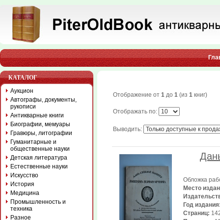
Гла
КАТАЛОГ
Аукцион
Отображение от
1
до
1
(из
1
книг)
Автографы, документы,
рукописи
Отображать по:
Антикварные книги
Биографии, мемуары
Выводить:
Гравюры, литографии
Гуманитарные и
общественные науки
Дан
Детская литература
Естественные науки
Искусство
Обложка раб
История
Место изда
Медицина
Издательст
Промышленность и
Год издания
техника
Страниц:
142,
Разное