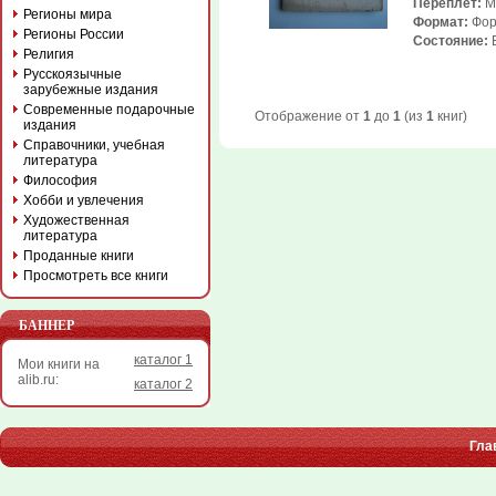
Переплет:
Мя
Регионы мира
Формат:
Фор
Регионы России
Состояние:
Б
Религия
Русскоязычные
зарубежные издания
Современные подарочные
Отображение от
1
до
1
(из
1
книг)
издания
Справочники, учебная
литература
Философия
Хобби и увлечения
Художественная
литература
Проданные книги
Просмотреть все книги
БАННЕР
каталог 1
Мои книги на
alib.ru:
каталог 2
Гла