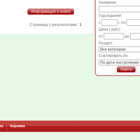
Название:
Информация о книге
Год издания:
c
г. по
Страницы с результатами:
1
Цена ( руб.):
от
до
Раздел:
Сортировать по:
Найти
ах
Корзина