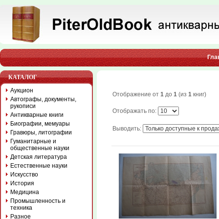
Гла
КАТАЛОГ
Аукцион
Отображение от
1
до
1
(из
1
книг)
Автографы, документы,
рукописи
Отображать по:
Антикварные книги
Биографии, мемуары
Выводить:
Гравюры, литографии
Гуманитарные и
общественные науки
Детская литература
Естественные науки
Искусство
История
Медицина
Промышленность и
техника
Разное