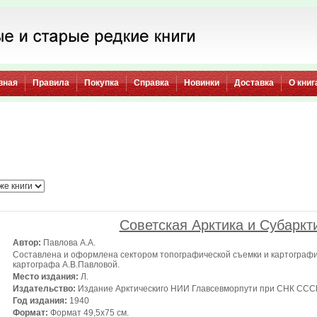
вная
Правила
Покупка
Справка
Новинки
Доставка
О книг
Советская Арктика и Субаркти
Автор:
Павлова А.А.
Составлена и оформлена сектором топографической съемки и картографи
картографа А.В.Павловой.
Место издания:
Л.
Издательство:
Издание Арктическиго НИИ Главсевморпути при СНК ССС
Год издания:
1940
Формат:
Формат 49,5х75 см.