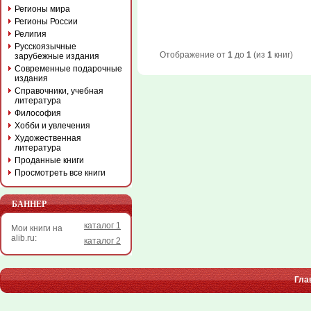
Регионы мира
Регионы России
Религия
Русскоязычные
Отображение от
1
до
1
(из
1
книг)
зарубежные издания
Современные подарочные
издания
Справочники, учебная
литература
Философия
Хобби и увлечения
Художественная
литература
Проданные книги
Просмотреть все книги
БАННЕР
каталог 1
Мои книги на
alib.ru:
каталог 2
Гла