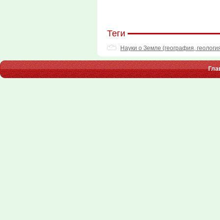
Теги
Науки о Земле (география, геология
Гла