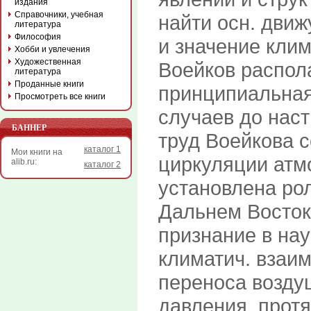
издания
Справочники, учебная
найти осн. дви
литература
Философия
и значение кли
Хобби и увлечения
Художественная
Воейков распол
литература
Проданные книги
принципиальная
Просмотреть все книги
случаев до нас
БАННЕР
труд Воейкова 
каталог 1
Мои книги на
циркуляции атм
alib.ru:
каталог 2
установлена рол
Дальнем Восток
признание в нау
климатич. взаи
переноса возду
давления, прот