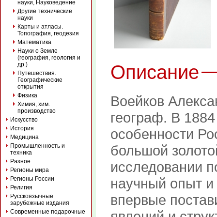
науки, Науковедение
Другие технические
науки
Карты и атласы.
Топография, геодезия
Математика
Науки о Земле
(география, геология и
др.)
Описание
Путешествия.
Географические
открытия
Физика
Воейков Алексан
Химия, хим.
производство
географ. В 1884
Искусство
История
особенности Ро
Медицина
Промышленность и
большой золотой
техника
Разное
исследовании п
Регионы мира
Регионы России
научный опыт и 
Религия
впервые постав
Русскоязычные
зарубежные издания
Современные подарочные
явлений и струк