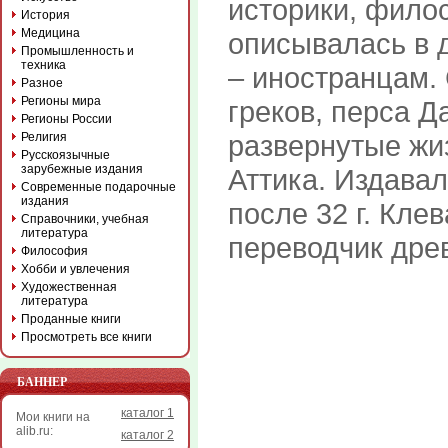
историки, фило
История
Медицина
описывалась в 
Промышленность и
техника
– иностранцам.
Разное
Регионы мира
греков, перса Д
Регионы России
развернутые жи
Религия
Русскоязычные
зарубежные издания
Аттика. Издавал
Современные подарочные
издания
после 32 г. Кле
Справочники, учебная
литература
переводчик древ
Философия
Хобби и увлечения
Художественная
литература
Проданные книги
Просмотреть все книги
БАННЕР
каталог 1
Мои книги на
alib.ru:
каталог 2