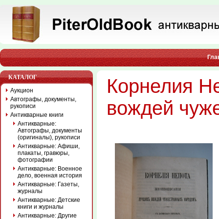
Гла
КАТАЛОГ
Корнелия Н
Аукцион
Автографы, документы,
вождей чуж
рукописи
Антикварные книги
Антикварные:
Автографы, документы
(оригиналы), рукописи
Антикварные: Афиши,
плакаты, гравюры,
фотографии
Антикварные: Военное
дело, военная история
Антикварные: Газеты,
журналы
Антикварные: Детские
книги и журналы
Антикварные: Другие