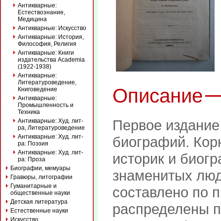
Антикварные:
Естествознание,
Медицина
Антикварные: Искусство
Антикварные: История,
Философия, Религия
Антикварные: Книги
издательства Academia
(1922-1938)
Антикварные:
Литературоведение,
Описание
Книговедение
Антикварные:
Промышленность и
Техника
Первое издание
Антикварные: Худ. лит-
ра, Литературоведение
Антикварные: Худ. лит-
биографий. Корне
ра: Поэзия
Антикварные: Худ. лит-
историк и биог
ра: Проза
Биографии, мемуары
знаменитых людях
Гравюры, литографии
Гуманитарные и
составлено по 
общественные науки
Детская литература
распределены по
Естественные науки
Искусство