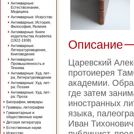
Антикварные:
Естествознание,
Медицина
Антикварные: Искусство
Антикварные: История,
Философия, Религия
Антикварные: Книги
издательства Academia
Описание
(1922-1938)
Антикварные:
Литературоведение,
Книговедение
Антикварные:
Царевский Алекс
Промышленность и
Техника
протоиерея Там
Антикварные: Худ. лит-
ра, Литературоведение
академии. Обра
Антикварные: Худ. лит-
ра: Поэзия
где затем зани
Антикварные: Худ. лит-
ра: Проза
иностранных ли
Биографии, мемуары
Гравюры, литографии
языка, палеогр
Гуманитарные и
общественные науки
Иван Тихонович
Детская литература
Естественные науки
публицист, пре
Искусство