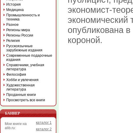
История
экономист-теор
Медицина
Промышленность и
экономический т
техника
Разное
опубликована в 
Регионы мира
Регионы России
короной.
Религия
Русскоязычные
зарубежные издания
Современные подарочные
издания
Справочники, учебная
литература
Философия
Хобби и увлечения
Художественная
литература
Проданные книги
Просмотреть все книги
БАННЕР
каталог 1
Мои книги на
alib.ru:
каталог 2